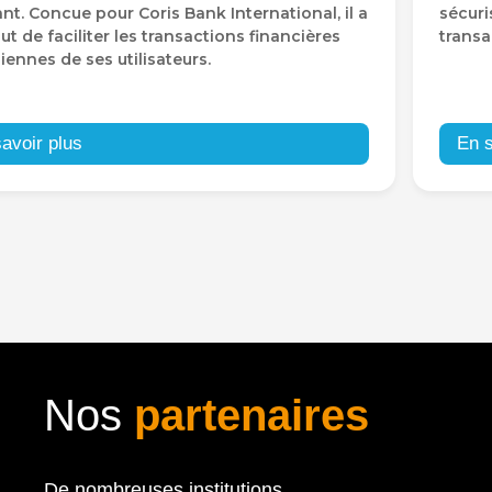
nt. Concue pour Coris Bank International, il a
sécuri
ut de faciliter les transactions financières
transa
iennes de ses utilisateurs.
avoir plus
En s
Nos
partenaires
De nombreuses institutions