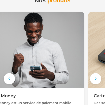
Nos ​
produits
s Money
Cart
Money est un service de paiement mobile
Des so