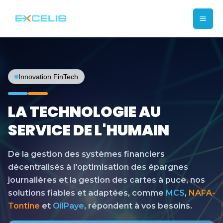
Skip
Mai
to
content
Me
Innovation FinTech
LA TECHNOLOGIE AU
SERVICE DE L'HUMAIN
De la gestion des systèmes financiers
décentralisés à l'optimisation des épargnes
journalières et la gestion des cartes à puce, nos
solutions fiables et adaptées, comme
MCS
,
NAFA-
Tontine
et
OilPaye
, répondent à vos besoins.