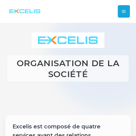
Aller
Mai
au
contenu
Me
ORGANISATION DE LA
SOCIÉTÉ
Excelis est composé de quatre
services ayant des relations